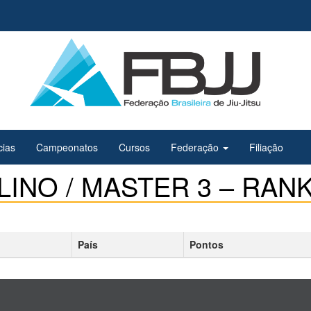
cias
Campeonatos
Cursos
Federação
Filiação
INO / MASTER 3 – RANK
País
Pontos