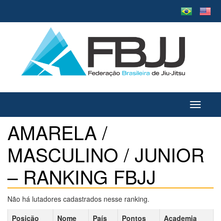
Toggle
navigati
AMARELA /
MASCULINO / JUNIOR
– RANKING FBJJ
Não há lutadores cadastrados nesse ranking.
Posição
Nome
País
Pontos
Academia