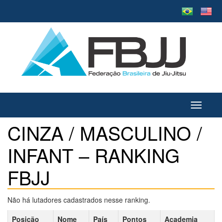
Toggle
navigati
CINZA / MASCULINO /
INFANT – RANKING
FBJJ
Não há lutadores cadastrados nesse ranking.
Posição
Nome
País
Pontos
Academia