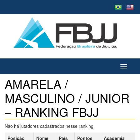
Toggle
navigati
AMARELA /
MASCULINO / JUNIOR
– RANKING FBJJ
Não há lutadores cadastrados nesse ranking.
Posição
Nome
País
Pontos
Academia